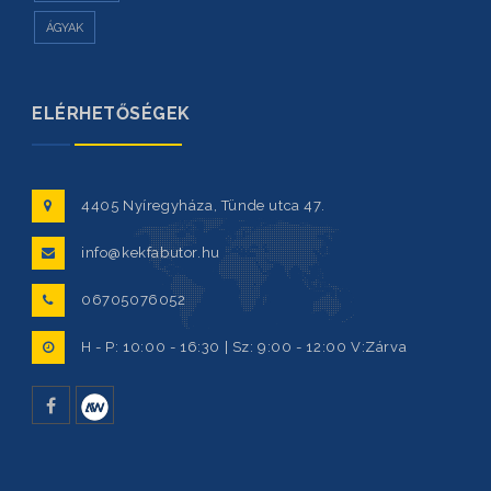
ÁGYAK
ELÉRHETŐSÉGEK
4405 Nyíregyháza, Tünde utca 47.
info@kekfabutor.hu
06705076052
H - P: 10:00 - 16:30 | Sz: 9:00 - 12:00 V:Zárva
facebook