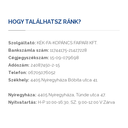
HOGY TALÁLHATSZ RÁNK?
Szolgáltató:
KÉK-FA-KOPÁNCS FAIPARI KFT.
Bankszámla szám:
11744175-21427228
Cégjegyszékszám:
15-09-079698
Adószám:
24087450-2-15
Telefon:
06705076052
Székhely:
4405 Nyíregyháza Bóbita utca 41.
Nyíregyháza:
4405 Nyíregyháza, Tünde utca 47.
Nyitvatartás:
H-P 10:00-16:30, SZ: 9:00-12:00 V:Zárva