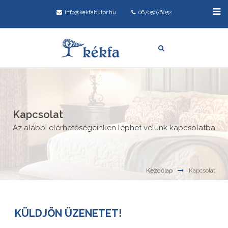
info@kekfabutor.hu
06705076052
Kapcsolat
Az alábbi elérhetőségeinken léphet velünk kapcsolatba
Kezdőlap
Kapcsolat
KÜLDJÖN ÜZENETET!