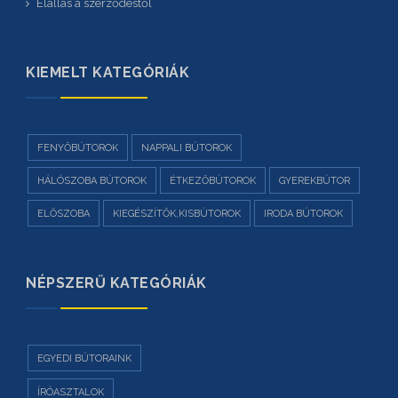
Elállás a szerződéstől
KIEMELT KATEGÓRIÁK
FENYŐBÚTOROK
NAPPALI BÚTOROK
HÁLÓSZOBA BÚTOROK
ÉTKEZŐBÚTOROK
GYEREKBÚTOR
ELŐSZOBA
KIEGÉSZÍTŐK,KISBÚTOROK
IRODA BÚTOROK
NÉPSZERŰ KATEGÓRIÁK
EGYEDI BÚTORAINK
ÍRÓASZTALOK