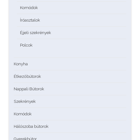
Komódok
Íróasztalok
Éjjeli szekrények
Polcok
Konyha
Étkezőbútorok
Nappali Bútorok
Szekrények
Komódok
Hálószoba bútorok
Gyerekbútor