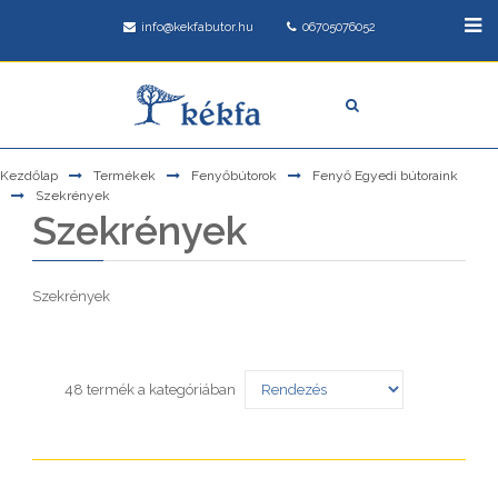
info@kekfabutor.hu
06705076052
Kezdőlap
Termékek
Fenyőbútorok
Fenyő Egyedi bútoraink
Szekrények
Szekrények
Szekrények
48 termék a kategóriában