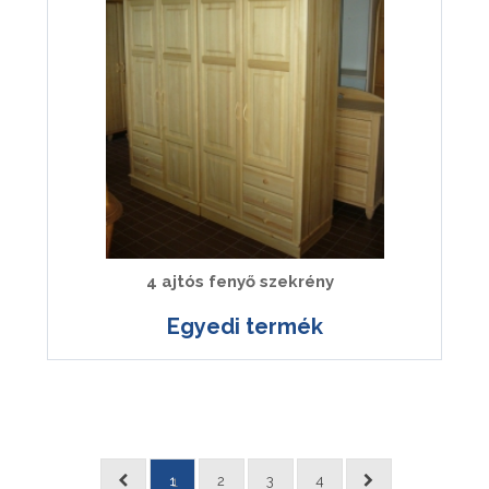
4 ajtós fenyő szekrény
Egyedi termék
1
2
3
4