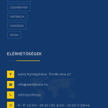
SZEKRÉNYEK
MATRACOK
KOMÓDOK
ÁGYAK
ELÉRHETŐSÉGEK
4405 Nyíregyháza, Tünde utca 47.
info@kekfabutor.hu
06705076052
H - P: 10:00 - 16:30 | Sz: 9:00 - 12:00 V:Zárva