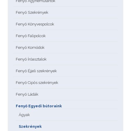
Fenyő Ágyneműtartók
Fenyő Szekrények
Fenyő Könyvespolcok
Fenyő Falipolcok
Fenyő Komódok
Fenyő Íróasztalok
Fenyő Éjjeli szekrények
Fenyő Cipős szekrények
Fenyő Ládák
Fenyő Egyedi bútoraink
Ágyak
Szekrények