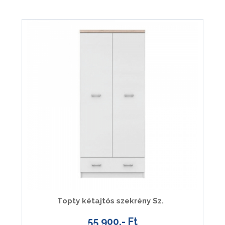
Topty kétajtós szekrény Sz.
55 900.- Ft