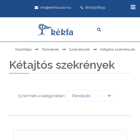
info@kekfabutor.hu
06705076052
Kezdőlap
Termékek
Szekrények
Kétajtós szekrények
Kétajtós szekrények
51 termék a kategóriában