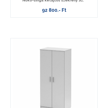
Noko-singa kétajtós szekrény Sz.
92 800.- Ft