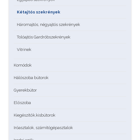
Kétajtós szekrények
Háromajtós, négyajtós szekrények
Tolóajtós Gardróbszekrények
Vitrinek
Komódok
Hálószoba bútorok
Gyerekbútor
Előszoba
Kiegészítők,kisbútorok
Iróasztalok, számítógépasztalok