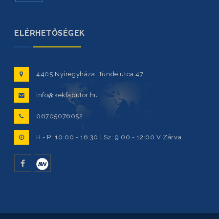
ELÉRHETŐSÉGEK
4405 Nyíregyháza, Tünde utca 47.
info@kekfabutor.hu
06705076052
H - P: 10:00 - 16:30 | Sz: 9:00 - 12:00 V:Zárva
facebook