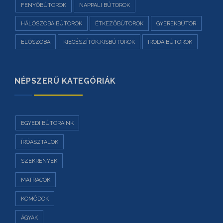
FENYŐBÚTOROK
NAPPALI BÚTOROK
HÁLÓSZOBA BÚTOROK
ÉTKEZŐBÚTOROK
GYEREKBÚTOR
ELŐSZOBA
KIEGÉSZÍTŐK,KISBÚTOROK
IRODA BÚTOROK
NÉPSZERŰ KATEGÓRIÁK
EGYEDI BÚTORAINK
ÍRÓASZTALOK
SZEKRÉNYEK
MATRACOK
KOMÓDOK
ÁGYAK