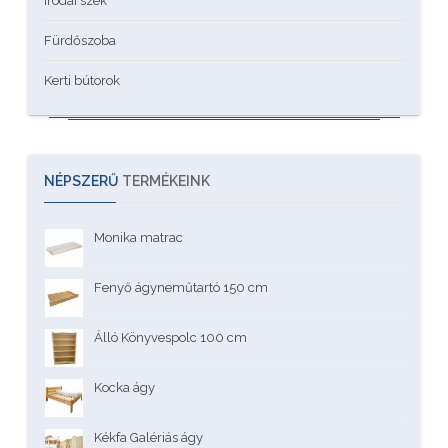
Irodai szék
Fürdőszoba
Kerti bútorok
NÉPSZERŰ
TERMÉKEINK
Monika matrac
Fenyő ágyneműtartó 150 cm
Álló Könyvespolc 100 cm
Kocka ágy
Kékfa Galériás ágy