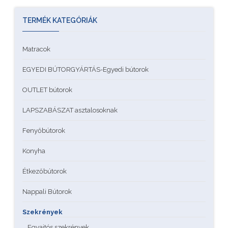
TERMÉK KATEGÓRIÁK
Matracok
EGYEDI BÚTORGYÁRTÁS-Egyedi bútorok
OUTLET bútorok
LAPSZABÁSZAT asztalosoknak
Fenyőbútorok
Konyha
Étkezőbútorok
Nappali Bútorok
Szekrények
Egyajtós szekrények