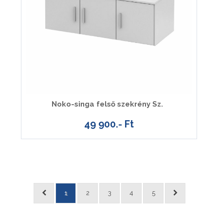
Noko-singa felső szekrény Sz.
49 900.- Ft
1
2
3
4
5