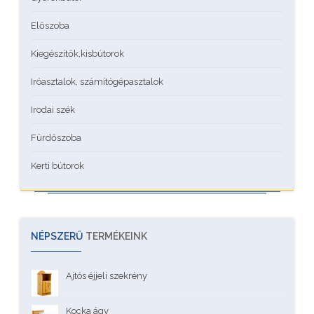
Előszoba
Kiegészítők,kisbútorok
Iróasztalok, számítógépasztalok
Irodai szék
Fürdőszoba
Kerti bútorok
NÉPSZERŰ
TERMÉKEINK
Ajtós éjjeli szekrény
Kocka ágy