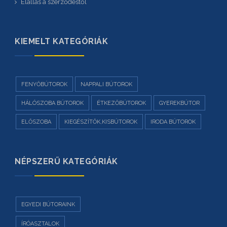
Elállás a szerződéstől
KIEMELT KATEGÓRIÁK
FENYŐBÚTOROK
NAPPALI BÚTOROK
HÁLÓSZOBA BÚTOROK
ÉTKEZŐBÚTOROK
GYEREKBÚTOR
ELŐSZOBA
KIEGÉSZÍTŐK,KISBÚTOROK
IRODA BÚTOROK
NÉPSZERŰ KATEGÓRIÁK
EGYEDI BÚTORAINK
ÍRÓASZTALOK