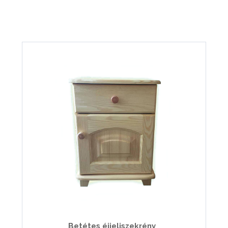
Betétes éjjeliszekrény