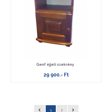
Genf éjjeli szekrény
29 900.- Ft
1
2