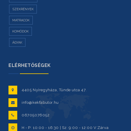
SZEKRÉNYEK
MATRACOK
KOMÓDOK
ÁGYAK
ELÉRHETŐSÉGEK
4405 Nyíregyháza, Tünde utca 47.
info@kekfabutor.hu
06705076052
H - P: 10:00 - 16:30 | Sz: 9:00 - 12:00 V:Zárva