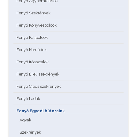
Fenyő Ágyneműtartók
Fenyő Szekrények
Fenyő Könyvespolcok
Fenyő Falipolcok
Fenyő Komódok
Fenyő Íróasztalok
Fenyő Éjjeli szekrények
Fenyő Cipős szekrények
Fenyő Ládák
Fenyő Egyedi bútoraink
Ágyak
Szekrények