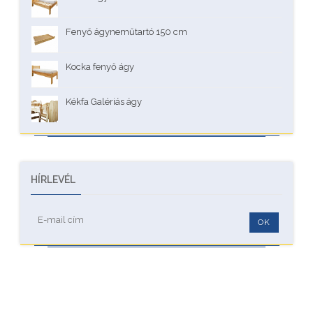
Fenyő ágyneműtartó 150 cm
Kocka fenyő ágy
Kékfa Galériás ágy
HÍRLEVÉL
OK