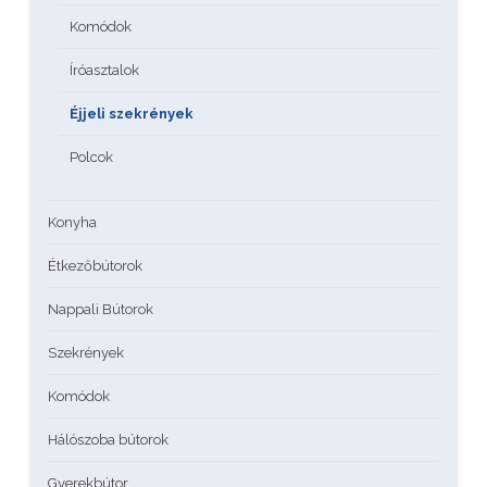
Komódok
Íróasztalok
Éjjeli szekrények
Polcok
Konyha
Étkezőbútorok
Nappali Bútorok
Szekrények
Komódok
Hálószoba bútorok
Gyerekbútor