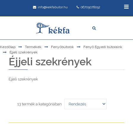
info@kekfabutor.hu
06705076052
Kezdőlap
Termékek
Fenyőbútorok
Fenyő Egyedi bútoraink
Éjjeli szekrények
Éjjeli szekrények
Éjjeli szekrények
13 termék a kategóriában