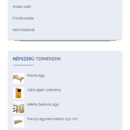
Irodai szék
Fürdőszoba
Kerti bútorok
NÉPSZERŰ
TERMÉKEINK
Kocka ágy
Ajtós éjjeli szekrény
Kékfa Galériás ágy
Fenyő ágyneműtartó 150 cm