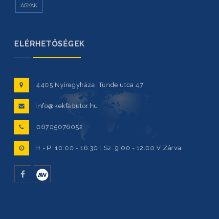
ÁGYAK
ELÉRHETŐSÉGEK
4405 Nyíregyháza, Tünde utca 47.
info@kekfabutor.hu
06705076052
H - P: 10:00 - 16:30 | Sz: 9:00 - 12:00 V:Zárva
facebook