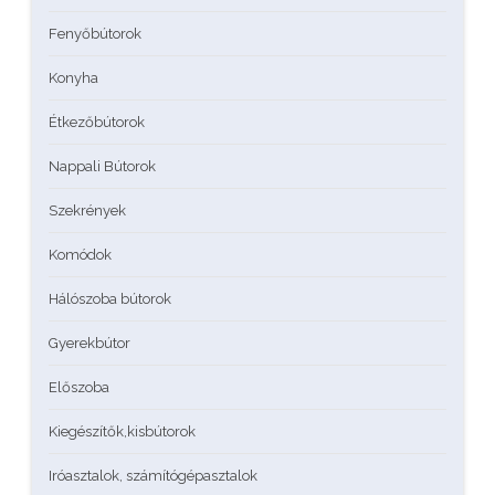
Fenyőbútorok
Konyha
Étkezőbútorok
Nappali Bútorok
Szekrények
Komódok
Hálószoba bútorok
Gyerekbútor
Előszoba
Kiegészítők,kisbútorok
Iróasztalok, számítógépasztalok