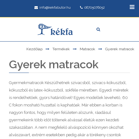
info@kekfabutor.hu
06705076052
Kezdőlap
Termékek
Matracok
Gyerek matracok
Gyerek matracok
Gyermekmatracok Készülhetnek szivacsból, szivacs-kókuszból,
kókuszból és latex-kókuszból, sokféle méretben. Egyedi méretek
is rendelhetőek, gyors határidővel! Egyes modellek levehető, 60
C fokon mosható huzattal is kaphatóak. Már ebben a korban is
nagyon fontos, hogy milyen felületen alszunk, ráadásul
gyermekeink több időt töltenek alvással életük ezen kezdeti
szakaszában. A nem megfelelő alváspozíció könnyen okozhat
alvászavart, extrém esetekben pedig akár a törékeny csontok