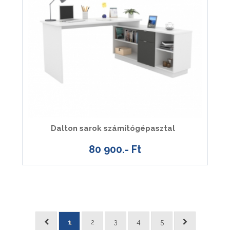
Dalton sarok számítógépasztal
80 900.- Ft
1
2
3
4
5