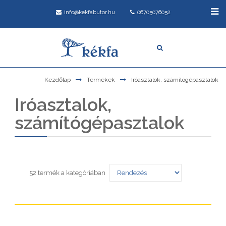
info@kekfabutor.hu
06705076052
Kezdőlap
Termékek
Iróasztalok, számítógépasztalok
Iróasztalok,
számítógépasztalok
52 termék a kategóriában