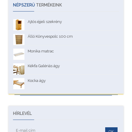
NÉPSZERŰ
TERMÉKEINK
Ajtós éjjeli szekrény
Álló Könyvespolc 100 cm
Monika matrac
Kékfa Galériás ágy
Kocka ágy
HÍRLEVÉL
OK