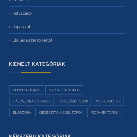
Pályázatok
Kapcsolat
Elállás a szerződéstől
KIEMELT KATEGÓRIÁK
FENYŐBÚTOROK
NAPPALI BÚTOROK
HÁLÓSZOBA BÚTOROK
ÉTKEZŐBÚTOROK
GYEREKBÚTOR
ELŐSZOBA
KIEGÉSZÍTŐK,KISBÚTOROK
IRODA BÚTOROK
NÉPSZERŰ KATEGÓRIÁK