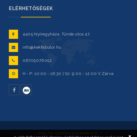
ELÉRHETŐSÉGEK
4405 Nyíregyháza, Tünde utca 47.
info@kekfabutor.hu
06705076052
H - P: 10:00 - 16:30 | Sz: 9:00 - 12:00 V:Zárva
facebook
www.kekfabutor.hu
KÉK-FA-KOPÁNCS FAIPARI Kft.
© 2016. Minden jog
✖