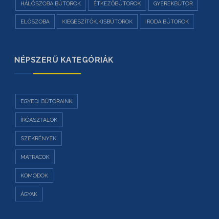
HÁLÓSZOBA BÚTOROK
ÉTKEZŐBÚTOROK
GYEREKBÚTOR
ELŐSZOBA
KIEGÉSZÍTŐK,KISBÚTOROK
IRODA BÚTOROK
NÉPSZERŰ KATEGÓRIÁK
EGYEDI BÚTORAINK
ÍRÓASZTALOK
SZEKRÉNYEK
MATRACOK
KOMÓDOK
ÁGYAK