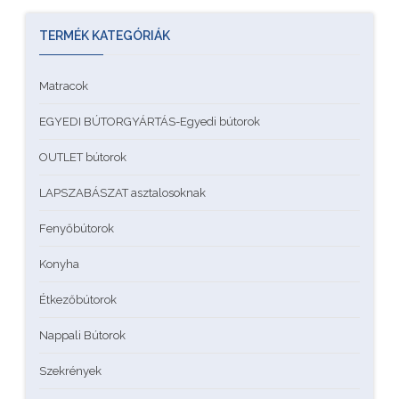
TERMÉK KATEGÓRIÁK
Matracok
EGYEDI BÚTORGYÁRTÁS-Egyedi bútorok
OUTLET bútorok
LAPSZABÁSZAT asztalosoknak
Fenyőbútorok
Konyha
Étkezőbútorok
Nappali Bútorok
Szekrények