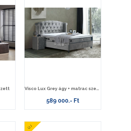
szett
Visco Lux Grey ágy + matrac szett
589 000.- Ft
ÚJ