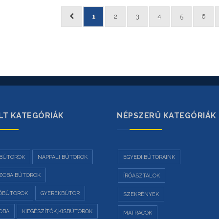
1
2
3
4
5
6
LT KATEGÓRIÁK
NÉPSZERŰ KATEGÓRIÁK
BÚTOROK
NAPPALI BÚTOROK
EGYEDI BÚTORAINK
ZOBA BÚTOROK
ÍRÓASZTALOK
ŐBÚTOROK
GYEREKBÚTOR
SZEKRÉNYEK
OBA
KIEGÉSZÍTŐK,KISBÚTOROK
MATRACOK