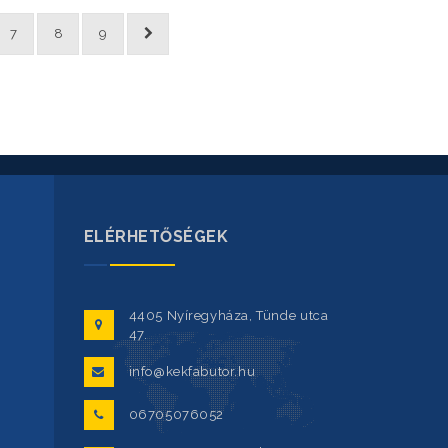
7
8
9
ELÉRHETŐSÉGEK
4405 Nyíregyháza, Tünde utca
47.
info@kekfabutor.hu
06705076052