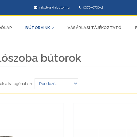
info@kekfabutor.hu
06705076052
DŐLAP
BÚTORAINK
VÁSÁRLÁSI TÁJÉKOZTATÓ
lószoba bútorok
ék a kategóriában