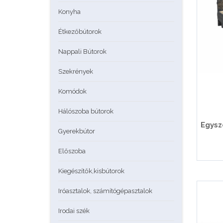
Konyha
Étkezőbútorok
Nappali Bútorok
Szekrények
Komódok
Hálószoba bútorok
Egysz
Gyerekbútor
Előszoba
Kiegészítők,kisbútorok
Iróasztalok, számítógépasztalok
Irodai szék