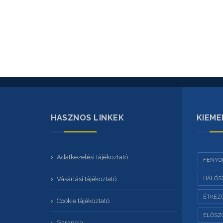
HASZNOS LINKEK
KIEME
Adatkezelési tájékoztató
FENYŐ
Vásárlási tájékoztató
HÁLÓS
ÉTKEZ
Cookie tájékoztató
ELŐSZ
Garancia