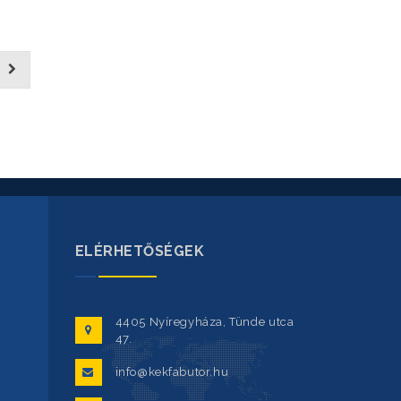
ELÉRHETŐSÉGEK
4405 Nyíregyháza, Tünde utca
47.
info@kekfabutor.hu