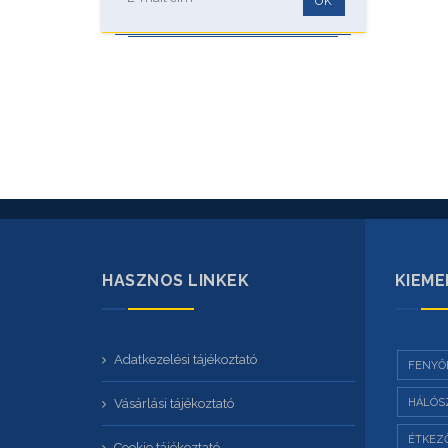
OK
HASZNOS LINKEK
KIEME
Adatkezelési tájékoztató
FENYŐ
Vásárlási tájékoztató
HÁLÓS
ÉTKEZ
Cookie tájékoztató