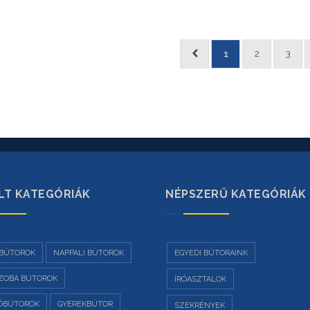
1
2
3
LT KATEGÓRIÁK
NÉPSZERŰ KATEGÓRIÁK
BÚTOROK
NAPPALI BÚTOROK
EGYEDI BÚTORAINK
ZOBA BÚTOROK
ÍRÓASZTALOK
ŐBÚTOROK
GYEREKBÚTOR
SZEKRÉNYEK