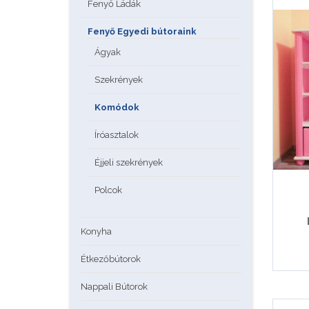
Fenyő Ládák
Fenyő Egyedi bútoraink
Ágyak
Szekrények
Komódok
Íróasztalok
Éjjeli szekrények
Polcok
Konyha
Étkezőbútorok
Nappali Bútorok