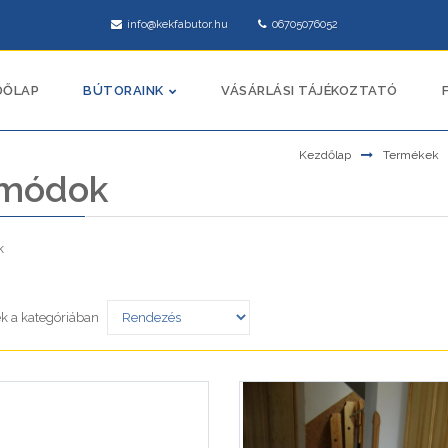
info@kekfabutor.hu
06705076052
DŐLAP
BÚTORAINK
VÁSÁRLÁSI TÁJÉKOZTATÓ
Kezdőlap
Termékek
módok
k
k a kategóriában