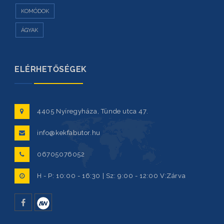
KOMÓDOK
ÁGYAK
ELÉRHETŐSÉGEK
4405 Nyíregyháza, Tünde utca 47.
info@kekfabutor.hu
06705076052
H - P: 10:00 - 16:30 | Sz: 9:00 - 12:00 V:Zárva
facebook