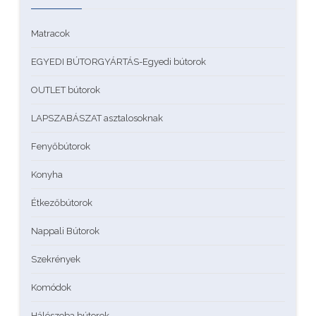
Matracok
EGYEDI BÚTORGYÁRTÁS-Egyedi bútorok
OUTLET bútorok
LAPSZABÁSZAT asztalosoknak
Fenyőbútorok
Konyha
Étkezőbútorok
Nappali Bútorok
Szekrények
Komódok
Hálószoba bútorok