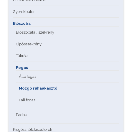
Gyerekbútor
Előszoba
Előszobafal, szekrény
Cipősszekrény
Tükrök
Fogas
Álló fogas
Mozgó ruhaakasztó
Fali fogas
Padok
Kiegészítők,kisbútorok