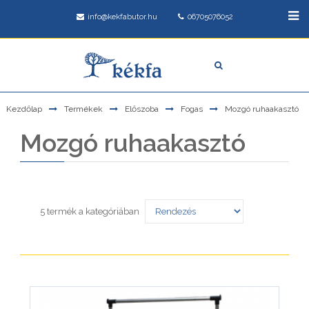
info@kekfabutor.hu
06705076052
Kezdőlap
Termékek
Előszoba
Fogas
Mozgó ruhaakasztó
Mozgó ruhaakasztó
5 termék a kategóriában