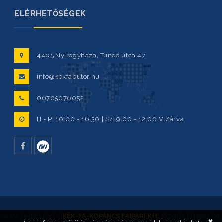
ELÉRHETŐSÉGEK
4405 Nyíregyháza, Tünde utca 47.
info@kekfabutor.hu
06705076052
H - P: 10:00 - 16:30 | Sz: 9:00 - 12:00 V:Zárva
facebook
www.kekfabutor.hu
KÉK-FA-KOPÁNCS FAIPARI Kft.
© 2016. Minden jog
✖