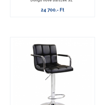
Dongo nove bárszék SZ
24 700.- Ft