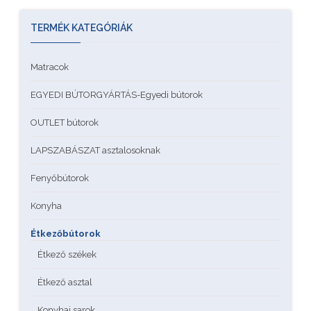
TERMÉK KATEGÓRIÁK
Matracok
EGYEDI BÚTORGYÁRTÁS-Egyedi bútorok
OUTLET bútorok
LAPSZABÁSZAT asztalosoknak
Fenyőbútorok
Konyha
Étkezőbútorok
Étkező székek
Étkező asztal
Konyhai sarok