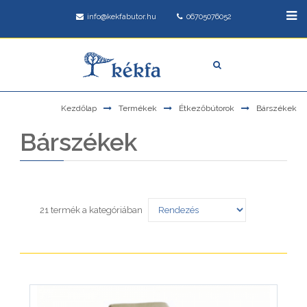
info@kekfabutor.hu
06705076052
Kezdőlap
Termékek
Étkezőbútorok
Bárszékek
Bárszékek
21 termék a kategóriában