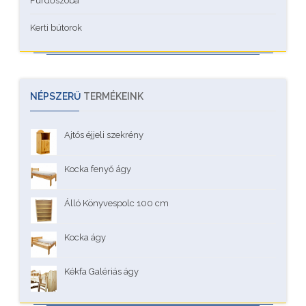
Fürdőszoba
Kerti bútorok
NÉPSZERŰ
TERMÉKEINK
Ajtós éjjeli szekrény
Kocka fenyő ágy
Álló Könyvespolc 100 cm
Kocka ágy
Kékfa Galériás ágy