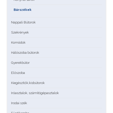
Bárszékek
Nappali Bútorok
Szekrények
Komódok
Hálószoba bútorok
Gyerekbútor
Előszoba
Kiegészítők,kisbútorok
Iróasztalok, számítógépasztalok
Irodai szék