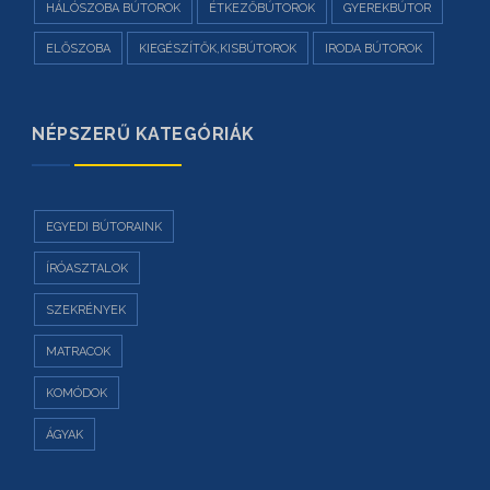
HÁLÓSZOBA BÚTOROK
ÉTKEZŐBÚTOROK
GYEREKBÚTOR
ELŐSZOBA
KIEGÉSZÍTŐK,KISBÚTOROK
IRODA BÚTOROK
NÉPSZERŰ KATEGÓRIÁK
EGYEDI BÚTORAINK
ÍRÓASZTALOK
SZEKRÉNYEK
MATRACOK
KOMÓDOK
ÁGYAK