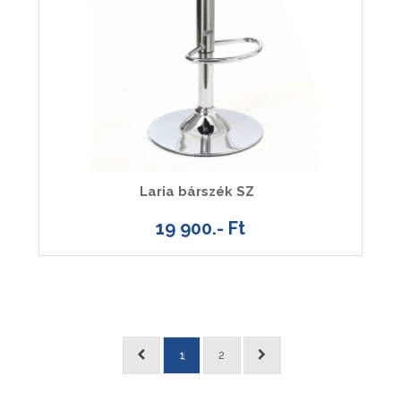
Laria bárszék SZ
19 900.- Ft
1
2