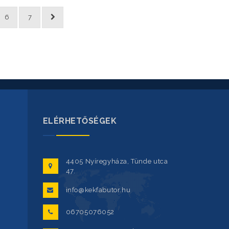
6
7
ELÉRHETŐSÉGEK
4405 Nyíregyháza, Tünde utca
47.
info@kekfabutor.hu
06705076052