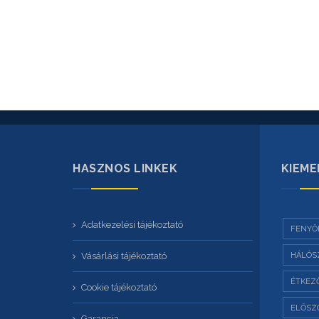
HASZNOS LINKEK
KIEME
Adatkezelési tájékoztató
FENYŐ
Vásárlási tájékoztató
HÁLÓS
ÉTKEZ
Cookie tájékoztató
ELŐSZ
Garancia