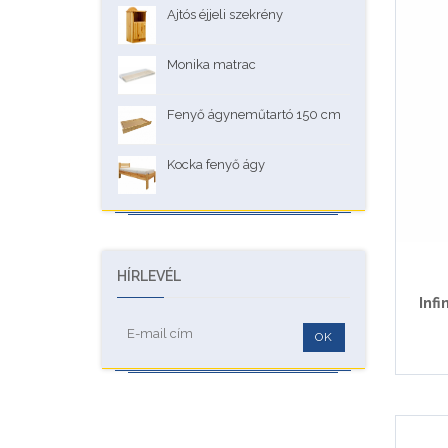
Ajtós éjjeli szekrény
Monika matrac
Fenyő ágyneműtartó 150 cm
Kocka fenyő ágy
HÍRLEVÉL
Infi
OK