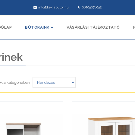
info@kekfabutor.hu
06705076052
DŐLAP
BÚTORAINK
VÁSÁRLÁSI TÁJÉKOZTATÓ
rinek
k a kategóriában