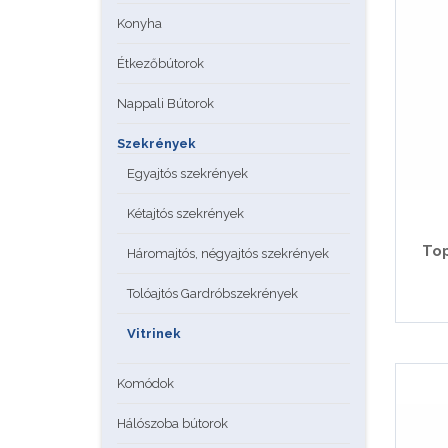
Konyha
Étkezőbútorok
Nappali Bútorok
Szekrények
Egyajtós szekrények
Kétajtós szekrények
Top
Háromajtós, négyajtós szekrények
Tolóajtós Gardróbszekrények
Vitrinek
Komódok
Hálószoba bútorok