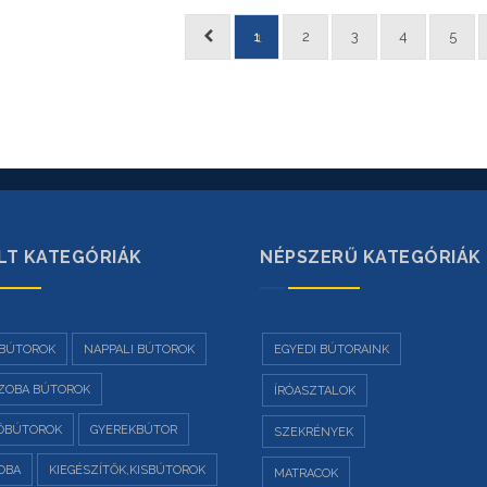
1
2
3
4
5
LT KATEGÓRIÁK
NÉPSZERŰ KATEGÓRIÁK
BÚTOROK
NAPPALI BÚTOROK
EGYEDI BÚTORAINK
ZOBA BÚTOROK
ÍRÓASZTALOK
ŐBÚTOROK
GYEREKBÚTOR
SZEKRÉNYEK
OBA
KIEGÉSZÍTŐK,KISBÚTOROK
MATRACOK