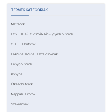
TERMÉK KATEGÓRIÁK
Matracok
EGYEDI BÚTORGYÁRTÁS-Egyedi bútorok
OUTLET bútorok
LAPSZABÁSZAT asztalosoknak
Fenyőbútorok
Konyha
Étkezőbútorok
Nappali Bútorok
Szekrények