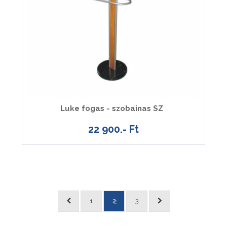
Luke fogas - szobainas SZ
22 900.- Ft
1
2
3