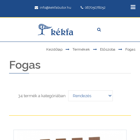
info@kekfabutor.hu
06705076052
Kezdőlap
Termékek
Előszoba
Fogas
Fogas
34 termék a kategóriában