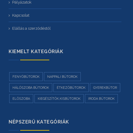
Pályázatok
Kapcsolat
Elállás a szerződéstől
KIEMELT KATEGÓRIÁK
FENYŐBÚTOROK
NAPPALI BÚTOROK
HÁLÓSZOBA BÚTOROK
ÉTKEZŐBÚTOROK
GYEREKBÚTOR
ELŐSZOBA
KIEGÉSZÍTŐK,KISBÚTOROK
IRODA BÚTOROK
NÉPSZERŰ KATEGÓRIÁK