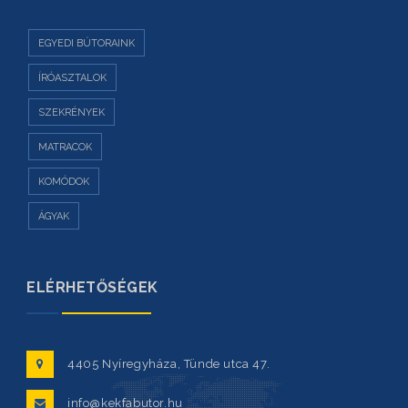
EGYEDI BÚTORAINK
ÍRÓASZTALOK
SZEKRÉNYEK
MATRACOK
KOMÓDOK
ÁGYAK
ELÉRHETŐSÉGEK
4405 Nyíregyháza, Tünde utca 47.
info@kekfabutor.hu