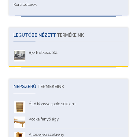
Kerti bútorok
LEGUTÓBB NÉZETT
TERMÉKEINK
Bjork étkező SZ
NÉPSZERŰ
TERMÉKEINK
Álló Könyvespolc 100 cm
Kocka fenyő ágy
Ajtós éjjeli szekrény