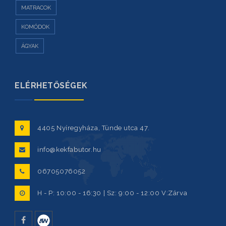
MATRACOK
KOMÓDOK
ÁGYAK
ELÉRHETŐSÉGEK
4405 Nyíregyháza, Tünde utca 47.
info@kekfabutor.hu
06705076052
H - P: 10:00 - 16:30 | Sz: 9:00 - 12:00 V:Zárva