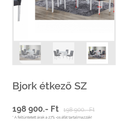
Bjork étkező SZ
198 900.- Ft
198 900.- Ft
* A feltüntetett árak a 27% -os áfát tartalmazzák!