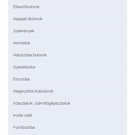
Étkezőbútorok
Nappali Bútorok
Szekrények
Komódok
Hálószoba bútorok
Gyerekbútor
Előszoba
Kiegészítők,kisbútorok
Iróasztalok, számítógépasztalok
Irodai szék
Fürdőszoba