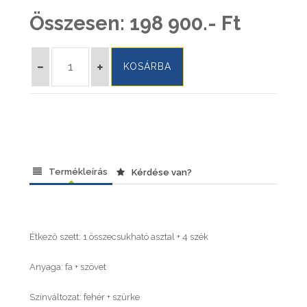
Összesen:
198 900.- Ft
Termékleírás
Kérdése van?
Étkező szett: 1 összecsukható asztal + 4 szék
Anyaga: fa + szövet
Színváltozat: fehér + szürke