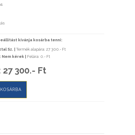
ás
tás
állítást kívánja kosárba tenni:
al Sz. |
Termék alapára: 27 300.- Ft
i: Nem kérek |
Felára: 0.- Ft
:
27 300.- Ft