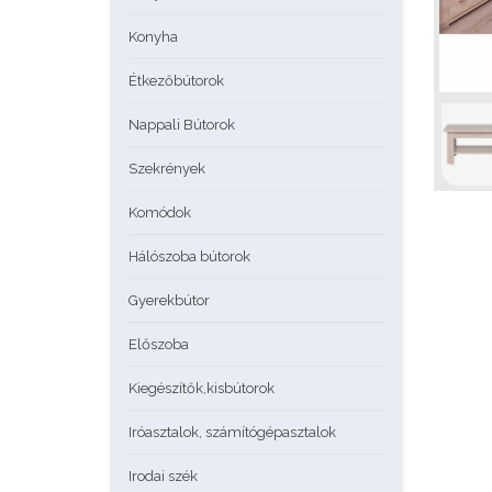
Konyha
Étkezőbútorok
Nappali Bútorok
Szekrények
Komódok
Hálószoba bútorok
Gyerekbútor
Előszoba
Kiegészítők,kisbútorok
Iróasztalok, számítógépasztalok
Irodai szék