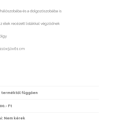
 hálószobába és a dolgozószobába is
 élek recézett listákkal végződnek
ölgy
:110x50x61 cm
ét terméktől függően
500.- Ft
ai:
Nem kérek