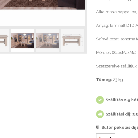
Alkalmas a nappaliba,
Anyag: laminált DTD Az
Színváltozat: sonoma t
Méretek (SzéxMaxMé)
Szétszerelve szállítjuk
Tömeg:
23 kg
Szállítás 2-5 h
Szállítási díj: 3 
Bútor pakolás díj