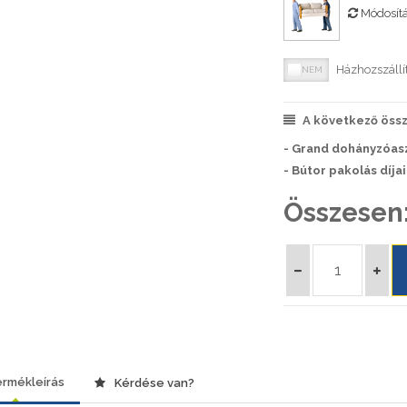
Módosít
Házhozszállí
A következő össze
- Grand dohányzóaszt
- Bútor pakolás díja
Összesen
rmékleírás
Kérdése van?