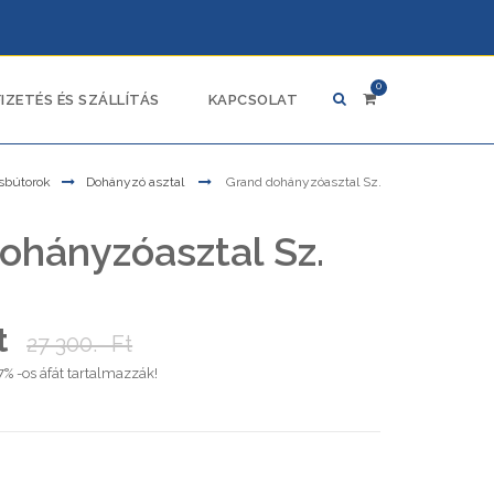
0
FIZETÉS ÉS SZÁLLÍTÁS
KAPCSOLAT
sbútorok
Dohányzó asztal
Grand dohányzóasztal Sz.
ohányzóasztal Sz.
Ft
27 300.- Ft
27% -os áfát tartalmazzák!