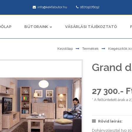
info@kekfabutor.hu
06705076052
DŐLAP
BÚTORAINK
VÁSÁRLÁSI TÁJÉKOZTATÓ
Kezdőlap
Termékek
Kiegészítők,ki
Grand d
27 300.- 
* A feltüntetett árak a 
Rövid leírás:
Dohányzóasztal typ 19