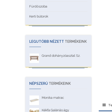
Fürdőszoba
Kerti bútorok
LEGUTÓBB NÉZETT
TERMÉKEINK
Grand dohányzóasztal Sz.
NÉPSZERŰ
TERMÉKEINK
Monika matrac
Te
Kékfa Galériás ágy