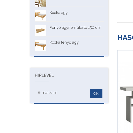
Kocka ágy
Fenyő ágyneműtartó 150 cm
HAS
Kocka fenyő ágy
HÍRLEVÉL
OK