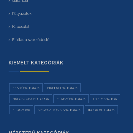
Garancia
Pályázatok
Kapcsolat
Elállás a szerződéstől
KIEMELT KATEGÓRIÁK
FENYŐBÚTOROK
NAPPALI BÚTOROK
HÁLÓSZOBA BÚTOROK
ÉTKEZŐBÚTOROK
GYEREKBÚTOR
ELŐSZOBA
KIEGÉSZÍTŐK,KISBÚTOROK
IRODA BÚTOROK