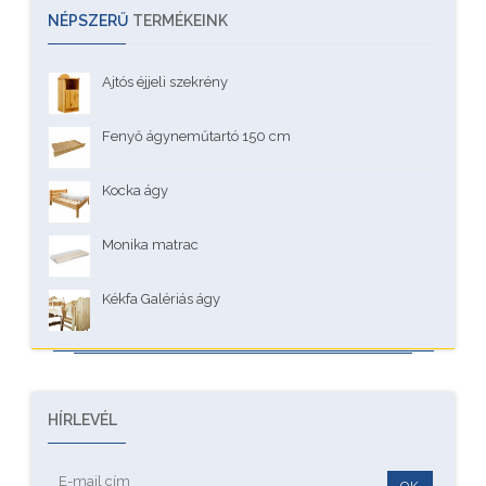
NÉPSZERŰ
TERMÉKEINK
Ajtós éjjeli szekrény
Fenyő ágyneműtartó 150 cm
Kocka ágy
Monika matrac
Kékfa Galériás ágy
HÍRLEVÉL
OK