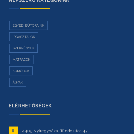
NÉPSZERŰ KATEGÓRIÁK
EGYEDI BÚTORAINK
ÍRÓASZTALOK
SZEKRÉNYEK
MATRACOK
KOMÓDOK
ÁGYAK
ELÉRHETŐSÉGEK
4405 Nyíregyháza, Tünde utca 47.