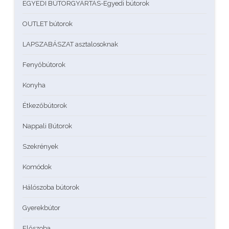
EGYEDI BÚTORGYÁRTÁS-Egyedi bútorok
OUTLET bútorok
LAPSZABÁSZAT asztalosoknak
Fenyőbútorok
Konyha
Étkezőbútorok
Nappali Bútorok
Szekrények
Komódok
Hálószoba bútorok
Gyerekbútor
Előszoba