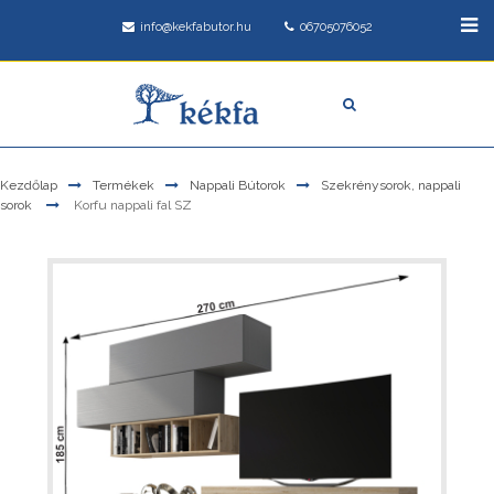
info@kekfabutor.hu
06705076052
Kezdőlap
Termékek
Nappali Bútorok
Szekrénysorok, nappali
sorok
Korfu nappali fal SZ