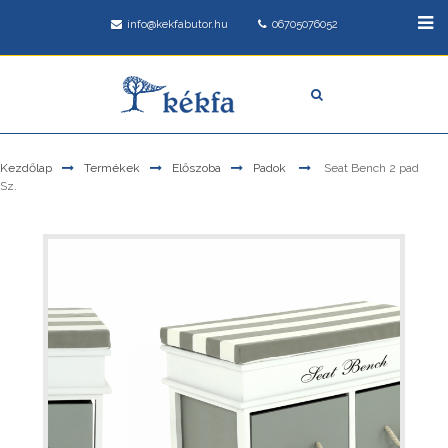
info@kekfabutor.hu
06705076052
Kezdőlap
Termékek
Előszoba
Padok
Seat Bench 2 pad
Sz.