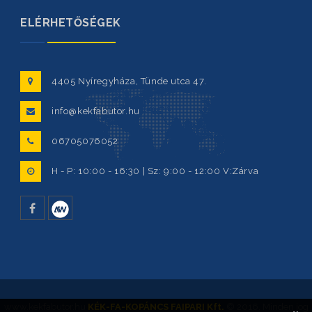
ELÉRHETŐSÉGEK
4405 Nyíregyháza, Tünde utca 47.
info@kekfabutor.hu
06705076052
H - P: 10:00 - 16:30 | Sz: 9:00 - 12:00 V:Zárva
facebook
www.kekfabutor.hu
KÉK-FA-KOPÁNCS FAIPARI Kft.
© 2016. Minden jog