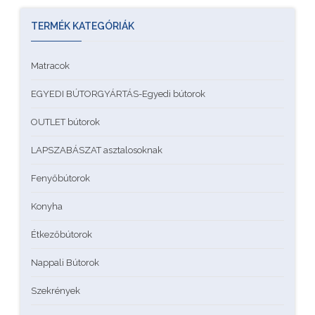
TERMÉK KATEGÓRIÁK
Matracok
EGYEDI BÚTORGYÁRTÁS-Egyedi bútorok
OUTLET bútorok
LAPSZABÁSZAT asztalosoknak
Fenyőbútorok
Konyha
Étkezőbútorok
Nappali Bútorok
Szekrények