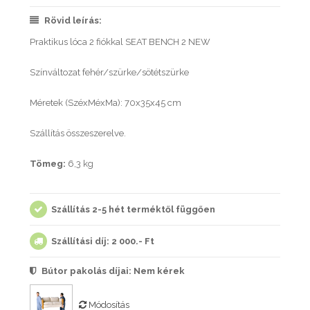
Rövid leírás:
Praktikus lóca 2 fiókkal SEAT BENCH 2 NEW
Színváltozat fehér/szürke/sötétszürke
Méretek (SzéxMéxMa): 70x35x45 cm
Szállítás összeszerelve.
Tömeg:
6,3 kg
Szállítás 2-5 hét terméktől függően
Szállítási díj: 2 000.- Ft
Bútor pakolás díjai:
Nem kérek
Módosítás