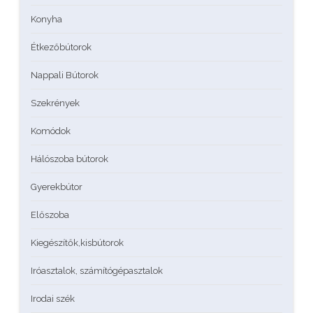
Konyha
Étkezőbútorok
Nappali Bútorok
Szekrények
Komódok
Hálószoba bútorok
Gyerekbútor
Előszoba
Kiegészítők,kisbútorok
Iróasztalok, számítógépasztalok
Irodai szék