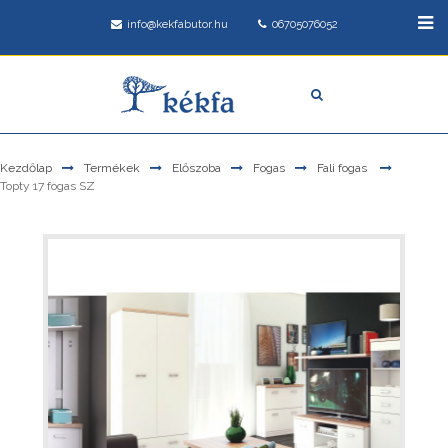
info@kekfabutor.hu
06705076052
Kezdőlap
Termékek
Előszoba
Fogas
Fali fogas
Topty 17 fogas SZ