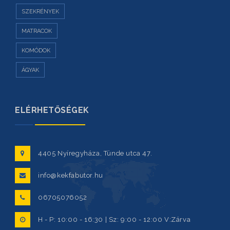
SZEKRÉNYEK
MATRACOK
KOMÓDOK
ÁGYAK
ELÉRHETŐSÉGEK
4405 Nyíregyháza, Tünde utca 47.
info@kekfabutor.hu
06705076052
H - P: 10:00 - 16:30 | Sz: 9:00 - 12:00 V:Zárva